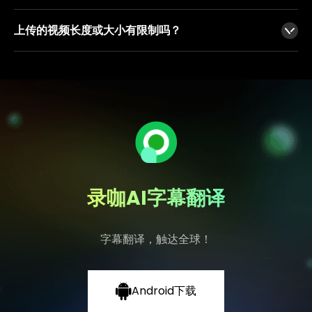
录咖提供免费试用，支持最多5分钟的字幕翻译。您可以先体验字幕翻译的效果，再决定是否开通VIP。
上传的视频长度或大小有限制吗？
录咖支持上传的视频最大时长为3小时，文件最大为4GB。
录咖AI字幕翻译
字幕翻译，触达全球！
Android下载