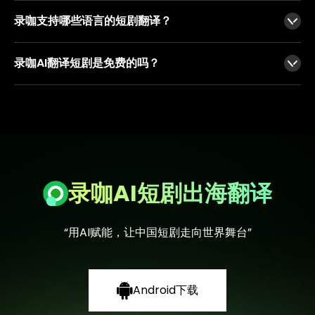
所有文件加密处理，符合国际安全标准认证并完全遵守GDPR规定，确保您的内容在翻译流程中的每个环节都受到保护，知识产权不受侵害。
录咖支持哪些语言的短剧翻译？
支持英语、西班牙语、法语、泰语等99种世界主流语言，特别适配TikTok、Reels等平台的俚语表达。
录咖AI翻译短剧是免费的吗？
新用户都有免费试用机会，试用权益也会不定期调整，如有更多短剧出海翻译需求可开通VIP。
录咖AI短剧出海翻译
“用AI赋能，让中国短剧走向世界舞台”
Android下载